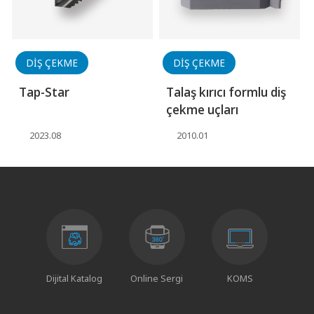
DİŞ ÇEKME
DİŞ ÇEKME
Tap-Star
Talaş kırıcı formlu diş
çekme uçları
2023.08
2010.01
Dijital Katalog
Online Sergi
KOMS