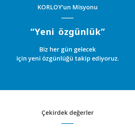
KORLOY’un Misyonu
“
Y
e
n
i
ö
z
g
ü
n
l
ü
k
”
Biz her gün gelecek
için yeni özgünlüğü takip ediyoruz.
Çekirdek değerler