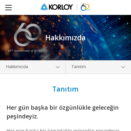
Hakkımızda
Hakkımızda
Tanıtım
Hakkımızda
Tanıtım
Tanıtım
Ürünler
Vizyonumuz
İndir
Tarih
Her gün başka bir özgünlükle geleceğin
PR Merkezi
peşindeyiz.
İletişim
Her gün başka bir özgünlükle geleceğin peşindeyiz.