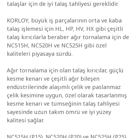
talaşlar için de iyi talaş tahliyesi gereklidir.
KORLOY, büyük iş parçalarının orta ve kaba
talaş işlemesi için HL, HP, HV, HX gibi çeşitli
talaş kırıcılarla beraber ağır tornalama için de
NC515H, NC520H ve NC525H gibi özel
kaliteleri piyasaya sürdü.
Ağır tornalama için olan talaş kırıcılar, güçlü
kesme kenarı ve çeşitli ağır bileşen
endüstrilerinde alaşımlı çelik ve paslanmaz
çelik kesimine uygun, özel olarak tasarlanmış
kesme kenarı ve tümseğinin talaş tahliyesi
sayesinde uzun takım ömrü ve iyi yüzey
kalitesi sağlar.
NC515H (P15), NC520H (P20) ve NC525H (P25),