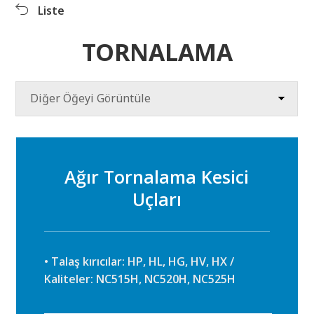
Liste
Ürünler
Ürün bilgileri
İndir
TORNALAMA
Videolar
PR Merkezi
Diğer Öğeyi Görüntüle
Ağır Tornalama Kesici
Uçları
• Talaş kırıcılar: HP, HL, HG, HV, HX /
Kaliteler: NC515H, NC520H, NC525H