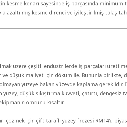
kin kesme kenarı sayesinde iş parçasında minimum t
la azaltılmış kesme direnci ve iyileştirilmiş talaş tah
lmak üzere çeşitli endüstrilerde iş parçaları üretilme
r ve düşük maliyet için döküm ile. Bununla birlikte, 
z olmayan yüzeye bakan yüzeyde kaplama gereklidir.
n yüzey, düşük sıkıştırma kuvveti, çatırtı, dengesiz
 ekipmanın ömrünü kısaltır.
ı çözmek için çift taraflı yüzey frezesi RM14'ü piya