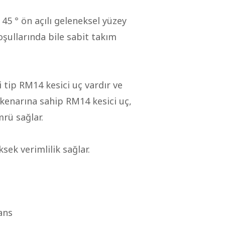
45 ° ön açılı geleneksel yüzey
şullarında bile sabit takım
 tip RM14 kesici uç vardır ve
kenarına sahip RM14 kesici uç,
rü sağlar.
ek verimlilik sağlar.
ans