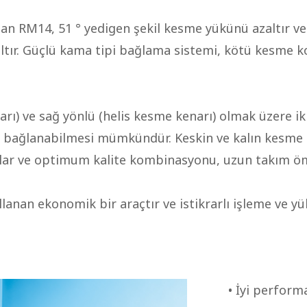
an RM14, 51 ° yedigen şekil kesme yükünü azaltır ve 
altır. Güçlü kama tipi bağlama sistemi, kötü kesme ko
rı) ve sağ yönlü (helis kesme kenarı) olmak üzere iki
ya bağlanabilmesi mümkündür. Keskin ve kalın kesme 
ağlar ve optimum kalite kombinasyonu, uzun takım öm
nan ekonomik bir araçtır ve istikrarlı işleme ve yüks
• İyi perform