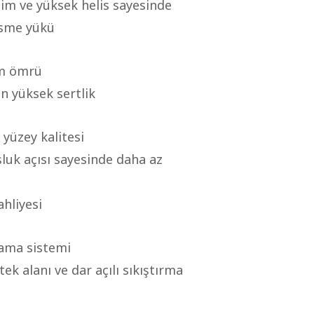
ğim ve yüksek helis sayesinde
esme yükü
ım ömrü
an yüksek sertlik
ş yüzey kalitesi
oşluk açısı sayesinde daha az
tahliyesi
lama sistemi
tek alanı ve dar açılı sıkıştırma