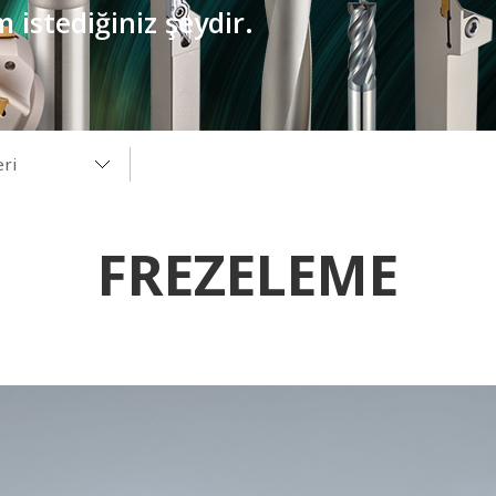
 istediğiniz şeydir.
eri
Haberleri
FREZELEME
eri