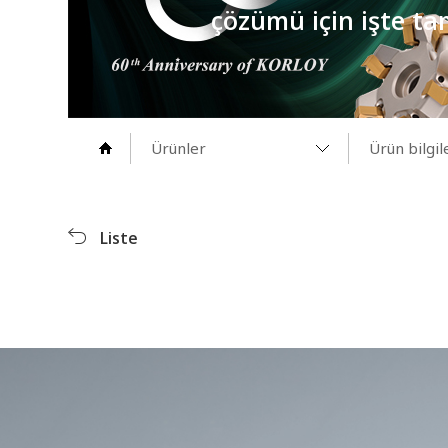
çözümü için işte tam
Ürünler
Ürün bilgil
Hakkımızda
Yeni Ürün 
Liste
Ürünler
Ürün bilgil
İndir
Videolar
PR Merkezi