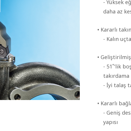
- Yüksek e
daha az k
• Kararlı tak
- Kalın uçt
• Geliştirilmi
- 51˚'lik b
takırdama
- İyi talaş 
• Kararlı bağ
- Geniş des
yapısı