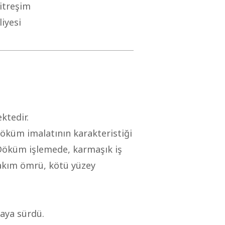
itreşim
liyesi
ktedir.
döküm imalatının karakteristiği
 Döküm işlemede, karmaşık iş
 takım ömrü, kötü yüzey
saya sürdü.