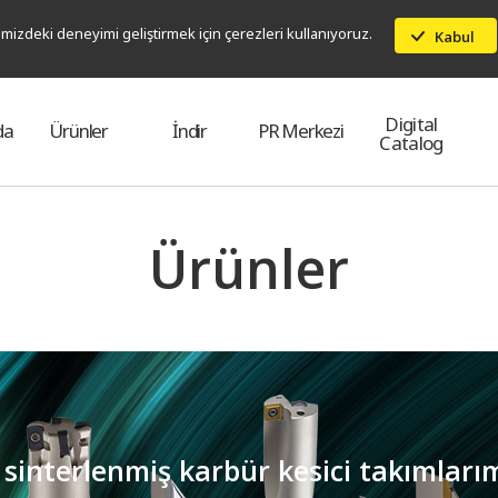
mizdeki deneyimi geliştirmek için çerezleri kullanıyoruz.
Kabul
Digital
da
Ürünler
İndir
PR Merkezi
Catalog
Ürünler
sinterlenmiş karbür kesici takımlarımı