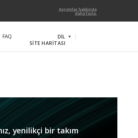
Ayrıntılar hakkında
daha fazla.
FAQ
|
DİL
SİTE HARİTASI
z, yenilikçi bir takım