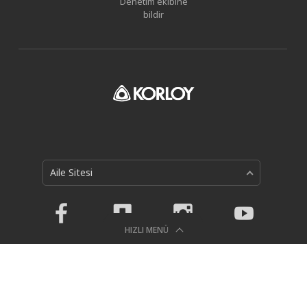
Denetim ekibine
bildir
Aile Sitesi
HIZLI MENÜ
Gizlilik Politikası
Holystar B/D, 326, Seocho-daero, Seocho-gu, Seoul, 06633,
Republic of Korea