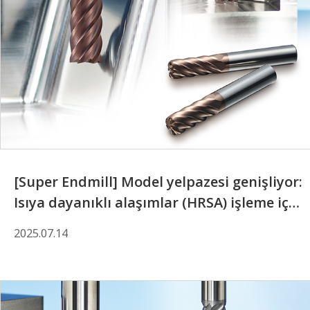
[Super Endmill] Model yelpazesi genişliyor:
Isıya dayanıklı alaşımlar (HRSA) işleme için
özel olarak tasarlanmış, 6 ağızlı Super
2025.07.14
Endmill ürünü piyasaya sunuldu.