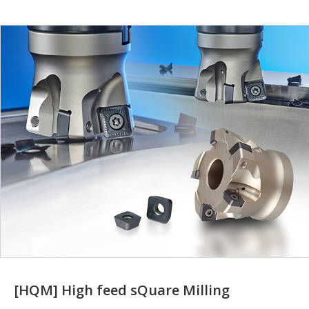
[HQM] High feed sQuare Milling