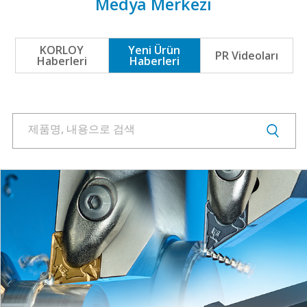
Medya Merkezi
Ürünler
Fuarlar
İndir
Sembol Kütüphanesi
KORLOY
Yeni Ürün
PR Videoları
Haberleri
Haberleri
PR Merkezi
KORLOY Müzesi