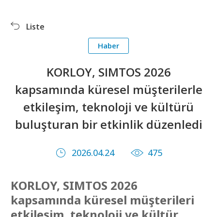
Ürünler
Fuarlar
Liste
İndir
Sembol Kütüphanesi
Haber
PR Merkezi
KORLOY Müzesi
KORLOY, SIMTOS 2026
kapsamında küresel müşterilerle
etkileşim, teknoloji ve kültürü
buluşturan bir etkinlik düzenledi
2026.04.24
475
KORLOY, SIMTOS 2026
kapsamında küresel müşterileri
etkileşim, teknoloji ve kültür