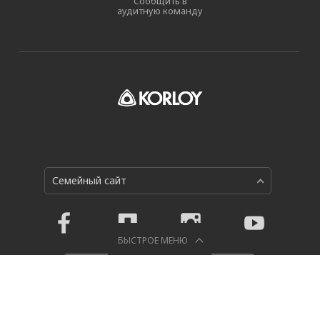
Сообщить в
аудитную команду
Семейный сайт
БЫСТРОЕ МЕНЮ
Политика конфиденциальности
Holystar B/D, 326, Seocho-daero, Seocho-gu, Seoul, 06633,
Republic of Korea