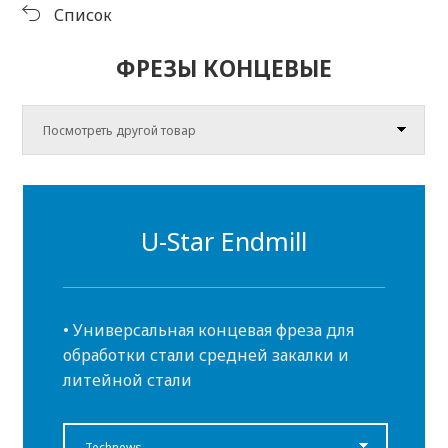
инструментах
Список
Продукция
Информация
о продукте
Скачать
ФРЕЗЫ КОНЦЕВЫЕ
Видео
центр
Посмотреть другой товар
U-Star Endmill
• Универсальная концевая фреза для
обработки стали средней закалки и
литейной стали
Technews