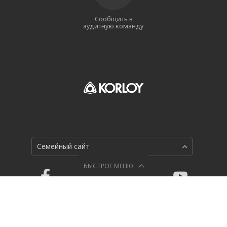
Сообщить в
аудитную команду
Семейный сайт
БЫСТРОЕ МЕНЮ
Политика конфиденциальности
Holystar B/D, 326, Seocho-daero, Seocho-gu, Seoul, 06633,