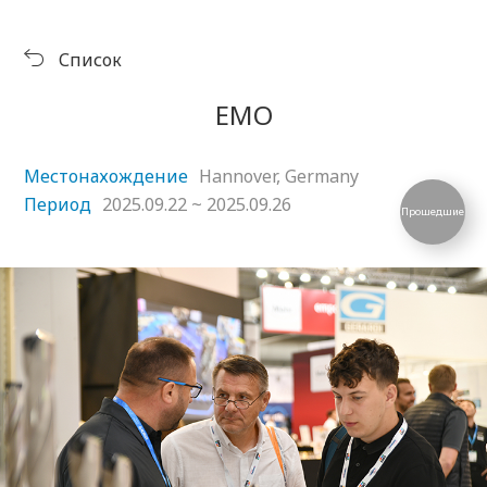
Продукция
Выставка
Список
Скачать
Библиотека символов
центр
Музей KORLOY
EMO
Местонахождение
Hannover, Germany
Период
2025.09.22 ~ 2025.09.26
Прошедшие