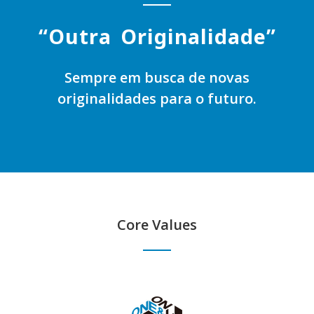
“
O
u
t
r
a
O
r
i
g
i
n
a
l
i
d
a
d
e
”
Sempre em busca de novas
originalidades para o futuro.
Core Values