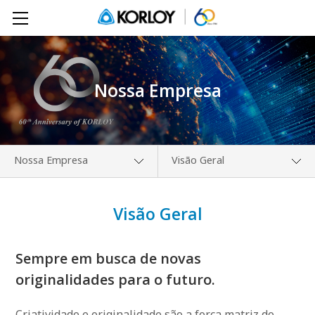
Nossa Empresa
Nossa Empresa
Visão Geral
Nossa Empresa
Visão Geral
Visão Geral
Nossos Produtos
Saudações
Download
História
Sempre em busca de novas
Publicações
originalidades para o futuro.
Direções
Criatividade e originalidade são a força matriz do