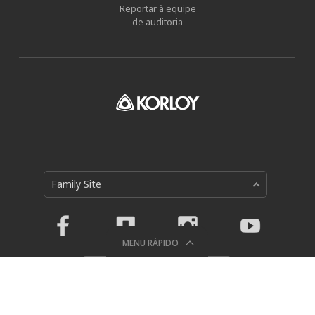
Reportar à equipe
de auditoria
Family Site
MENU RÁPIDO
Política de Privacidade
Holystar B/D, 326, Seocho-daero, Seocho-gu, Seoul, 06633,
Republic of Korea