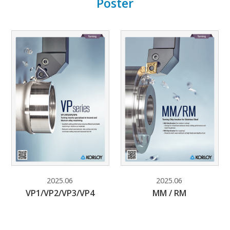
Poster
Nossos Produtos
Brochuras
Download
Technews
Publicações
Posters
2025.06
2025.06
VP1/VP2/VP3/VP4
MM / RM