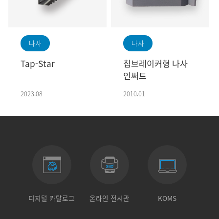
나사
나사
Tap-Star
칩브레이커형 나사
인써트
2023.08
2010.01
디지털 카탈로그
온라인 전시관
KOMS