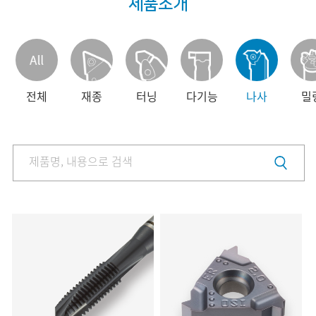
제품소개
제품정보
제품소개
다운로드
제품 동영상
홍보센터
인재채용
전체
재종
터닝
다기능
나사
밀
고객지원