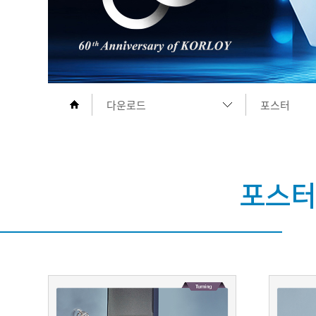
다운로드
포스터
기업소개
카탈로그
제품정보
브로슈어
포스터
다운로드
테크뉴스
홍보센터
포스터
인재채용
고객지원