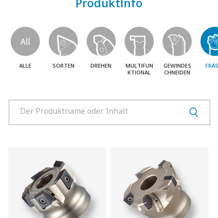
ProduktInfo
Produkte
Produkte
Produkte
Herunterladen
Video Clip
PR Zentrum
ALLE
SORTEN
DREHEN
MULTIFUN
GEWINDES
FRÄ
KTIONAL
CHNEIDEN