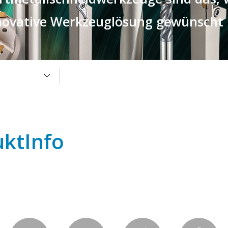
novative Werkzeuglösung gewünscht
n über neue
ktInfo