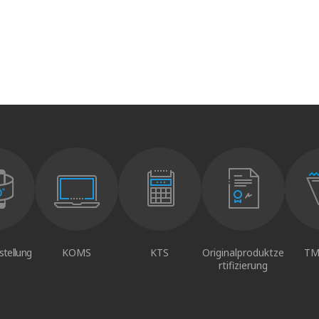
stellung
KOMS
KTS
Originalproduktze
TM
rtifizierung