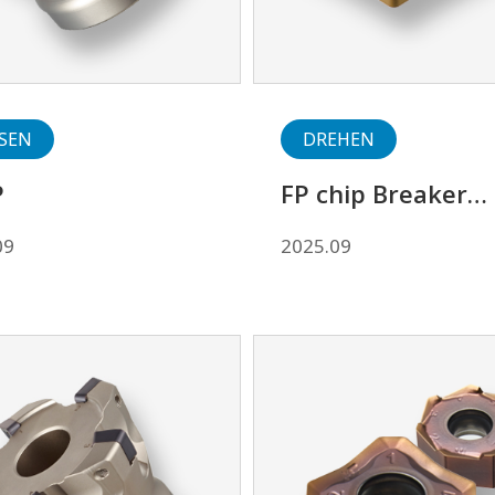
SEN
DREHEN
P
FP chip Breaker
(Negative)
09
2025.09