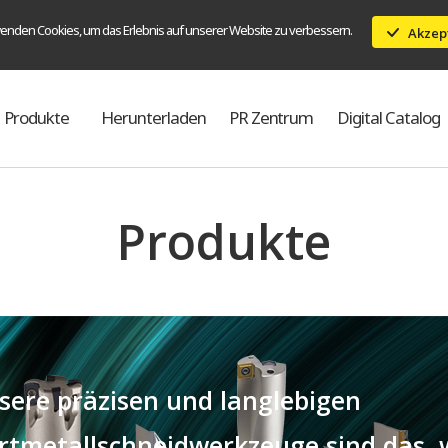
enden Cookies, um das Erlebnis auf unserer Website zu verbessern.
Akzep
Produkte
Herunterladen
PR Zentrum
Digital Catalog
Produkte
sere präzisen und langlebigen
rtmetallschneidwerkzeuge sind das, wa