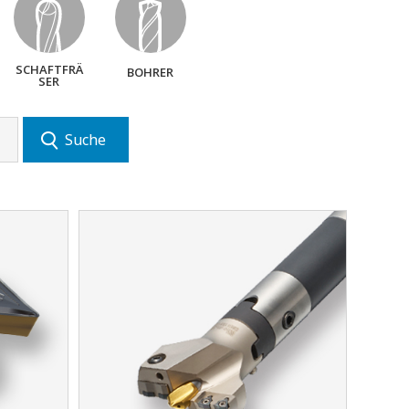
SCHAFTFRÄ
BOHRER
SER
Suche