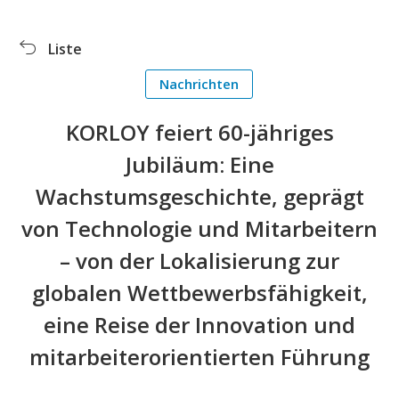
Produkte
Ausstellung
Liste
Herunterladen
Symbolbibliothek
Nachrichten
PR Zentrum
KORLOY Museum
KORLOY feiert 60-jähriges
Jubiläum: Eine
Wachstumsgeschichte, geprägt
von Technologie und Mitarbeitern
– von der Lokalisierung zur
globalen Wettbewerbsfähigkeit,
eine Reise der Innovation und
mitarbeiterorientierten Führung