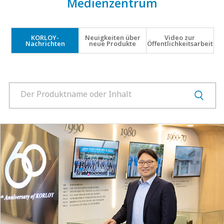
Medienzentrum
Produkte
Ausstellung
Herunterladen
Symbolbibliothek
KORLOY-
Neuigkeiten über
Video zur
Nachrichten
neue Produkte
Öffentlichkeitsarbeit
PR Zentrum
KORLOY Museum