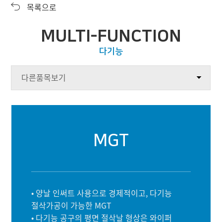
목록으로
제품정보
제품소개
다운로드
제품 동영상
MULTI-FUNCTION
홍보센터
다기능
인재채용
다른품목보기
고객지원
MGT
• 양날 인써트 사용으로 경제적이고, 다기능
절삭가공이 가능한 MGT
• 다기능 공구의 평면 절삭날 형상은 와이퍼