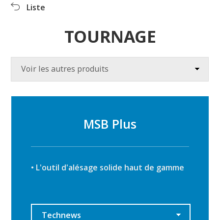
l'entreprise
Liste
Informations produits
Produits
TOURNAGE
Clips vidéo
Téléchargements
Centre PR
Voir les autres produits
MSB Plus
• L'outil d'alésage solide haut de gamme
Technews