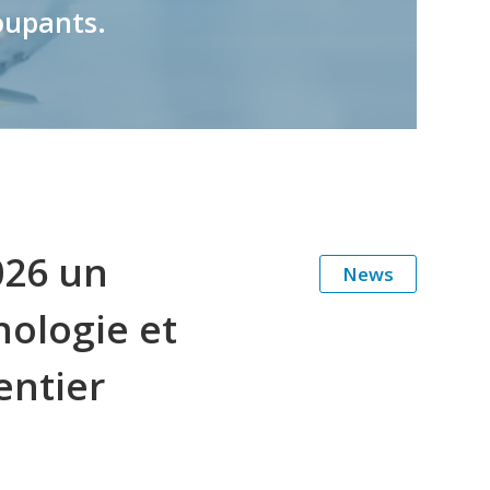
oupants.
026 un
News
ologie et
entier