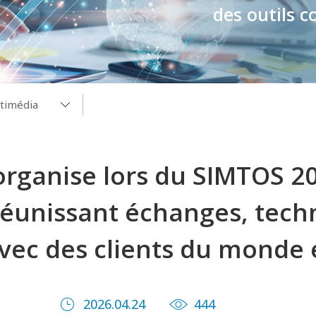
des outils c
timédia
timédia
rganise lors du SIMTOS 2
s
les
unissant échanges, techn
RLOY
avec des clients du monde 
2026.04.24
444