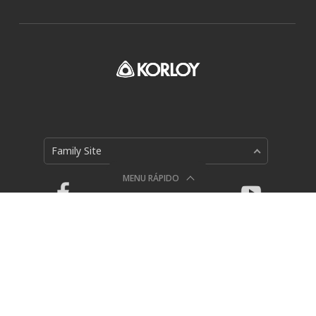
Family Site
MENU RÁPIDO
Política de Privacidade
Holystar B/D, 326, Seocho-daero, Seocho-gu, Seoul, 06633,
Republic of Korea
© 2018 KORLOY All RIGHTS RESERVED.
Catalogo Digital
Online Exhibition
KOMS