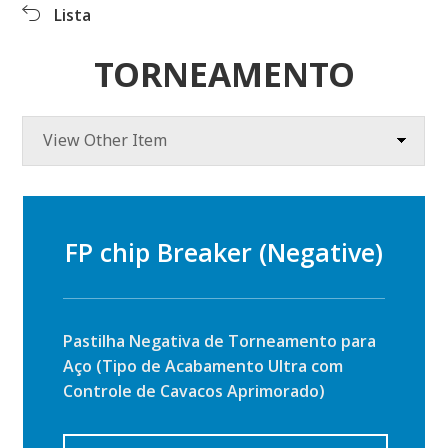
Produtos
Lista
Nossos Produtos
Informações sobre
o produto Produtos
Download
TORNEAMENTO
Video clipe
Publicações
View Other Item
FP chip Breaker (Negative)
Pastilha Negativa de Torneamento para
Aço (Tipo de Acabamento Ultra com
Controle de Cavacos Aprimorado)