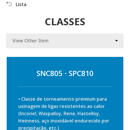
Produtos
Lista
Nossos Produtos
Informações sobre
o produto Produtos
Download
CLASSES
Video clipe
Publicações
View Other Item
SNC805 · SPC810
• Classe de torneamento premium para
usinagem de ligas resistentes ao calor
(Inconel, Waspalloy, Rene, Hastelloy,
Heinness, aço inoxidável endurecido por
precipitação, etc.)