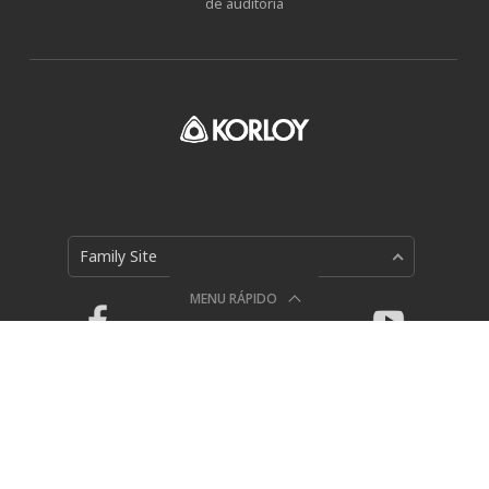
de auditoria
Family Site
MENU RÁPIDO
Política de Privacidade
Holystar B/D, 326, Seocho-daero, Seocho-gu, Seoul, 06633,
Republic of Korea
© 2018 KORLOY All RIGHTS RESERVED.