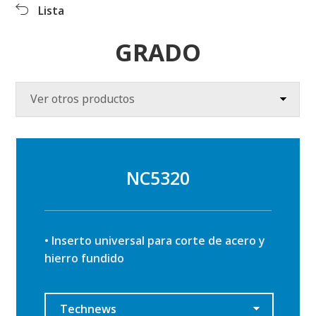
Productos
Lista
Productos
Info productos
Descargas
GRADO
Video clips
Centro RR.PP
Ver otros productos
NC5320
• Inserto universal para corte de acero y
hierro fundido
Technews