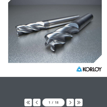
1
/
18