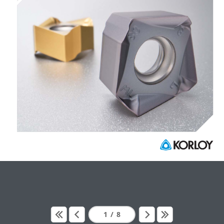
1
/
8