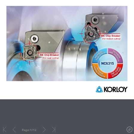
Page:
1
/
12